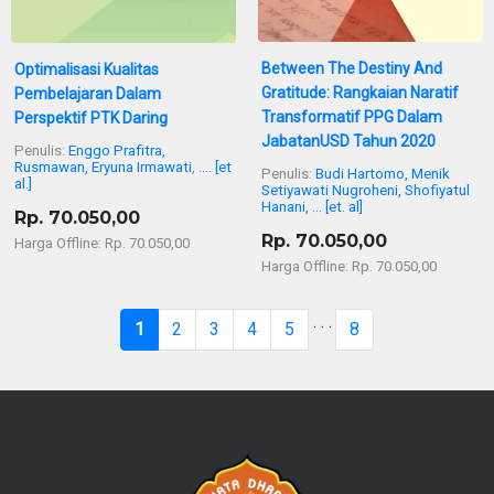
Between The Destiny And
Optimalisasi Kualitas
Gratitude: Rangkaian Naratif
Pembelajaran Dalam
Transformatif PPG Dalam
Perspektif PTK Daring
JabatanUSD Tahun 2020
Penulis:
Enggo Prafitra,
Rusmawan, Eryuna Irmawati
,
.... [et
Penulis:
Budi Hartomo, Menik
al.]
Setiyawati Nugroheni, Shofiyatul
Hanani, ... [et. al]
Rp. 70.050,00
Rp. 70.050,00
Harga Offline: Rp. 70.050,00
Harga Offline: Rp. 70.050,00
. . .
1
2
3
4
5
8