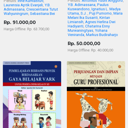
Penulis:
Antonius Yudhi Anggoro
,
Penulis:
Irine Kurniastuti
,
Y.B. Adimassana
,
Paulus
Laurensia Aptik Evanjeli
,
Y.B.
Kuswandono
,
Ignatius L. Madya
Adimassana
,
Crescentiana Tutut
Utama, S.J.
,
Puji Purnomo
,
Maria
Wahyuningrum
,
Sebastiana Bei
Melani Ika Susanti
,
Kintan
Rp. 91.000,00
Limiansih
,
Agnes Herlina Dwi
Hadiyanti
,
Chatarina Enny
Harga Offline: Rp. 63.700,00
Murwaningtyas
,
Yohana
Veniranda
,
Markus Budiraharjo
Rp. 50.000,00
Harga Offline: Rp. 40.000,00